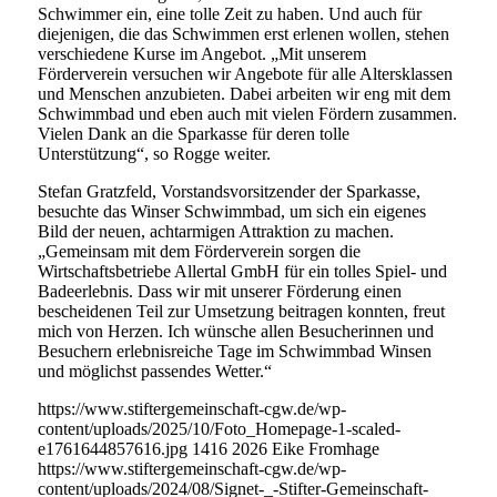
Schwimmer ein, eine tolle Zeit zu haben. Und auch für
diejenigen, die das Schwimmen erst erlenen wollen, stehen
verschiedene Kurse im Angebot. „Mit unserem
Förderverein versuchen wir Angebote für alle Altersklassen
und Menschen anzubieten. Dabei arbeiten wir eng mit dem
Schwimmbad und eben auch mit vielen Fördern zusammen.
Vielen Dank an die Sparkasse für deren tolle
Unterstützung“, so Rogge weiter.
Stefan Gratzfeld, Vorstandsvorsitzender der Sparkasse,
besuchte das Winser Schwimmbad, um sich ein eigenes
Bild der neuen, achtarmigen Attraktion zu machen.
„Gemeinsam mit dem Förderverein sorgen die
Wirtschaftsbetriebe Allertal GmbH für ein tolles Spiel- und
Badeerlebnis. Dass wir mit unserer Förderung einen
bescheidenen Teil zur Umsetzung beitragen konnten, freut
mich von Herzen. Ich wünsche allen Besucherinnen und
Besuchern erlebnisreiche Tage im Schwimmbad Winsen
und möglichst passendes Wetter.“
https://www.stiftergemeinschaft-cgw.de/wp-
content/uploads/2025/10/Foto_Homepage-1-scaled-
e1761644857616.jpg
1416
2026
Eike Fromhage
https://www.stiftergemeinschaft-cgw.de/wp-
content/uploads/2024/08/Signet-_-Stifter-Gemeinschaft-