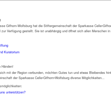
g
sse Gifhorn-Wolfsburg hat die Stiftergemeinschaft der Sparkasse Celle•Gifh
l zur Verfügung gestellt. Sie ist unabhängig und öffnet sich allen Menschen in
iftung
nd Kuratorium
en Händen!
 sich mit der Region verbunden, möchten Gutes tun und etwas Bleibendes hint
einschaft der Sparkasse Celle•Gifhorn•Wolfsburg diverse Möglichkeiten...
smöglichkeiten:
 uns unterstützen?