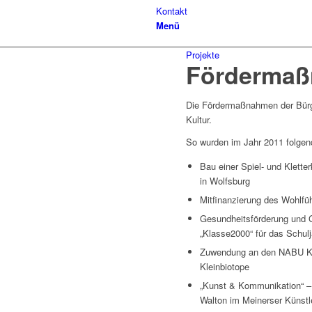
Kontakt
Menü
Projekte
Fördermaß
Die Fördermaßnahmen der Bürge
Kultur.
So wurden im Jahr 2011 folge
Bau einer
Spiel- und Klette
in Wolfsburg
Mitfinanzierung des
Wohlfü
Gesundheitsförderung und 
„Klasse2000“
für das
Schul
Zuwendung an den
NABU Kr
Kleinbiotope
„Kunst & Kommunikation“
–
Walton
im
Meinerser Künstl