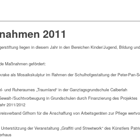
nahmen 2011
rstiftung liegen in diesem Jahr in den Bereichen Kinder/Jugend, Bildung un
nde Maßnahmen gefördert:
rkrake als Mosaikskulptur
im Rahmen der Schulhofgestaltung der
Peter-Pan-S
hl- und Ruheraumes „Traumland“
in der
Ganztagsgrundschule Calberlah
Gewalt-/Suchtvorbeugung in
Grundschulen
durch Finanzierung des Projektes
jahr 2011/2012
eisverband Gifhorn
für die Anschaffung von
Arbeitsgeräten
zur Pflege
wertvo
 Unterstützung der Veranstaltung
„Graffiti und Streetwork“
des
Künstlers Patri
erhaus