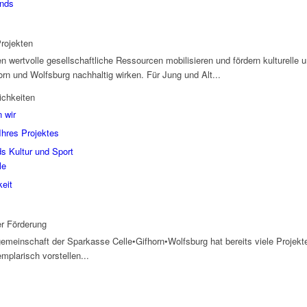
onds
rojekten
 wertvolle gesellschaftliche Ressourcen mobilisieren und fördern kulturelle u
orn und Wolfsburg nachhaltig wirken. Für Jung und Alt...
ichkeiten
 wir
Ihres Projektes
s Kultur und Sport
le
keit
er Förderung
gemeinschaft der Sparkasse Celle•Gifhorn•Wolfsburg hat bereits viele Projekte
emplarisch vorstellen...