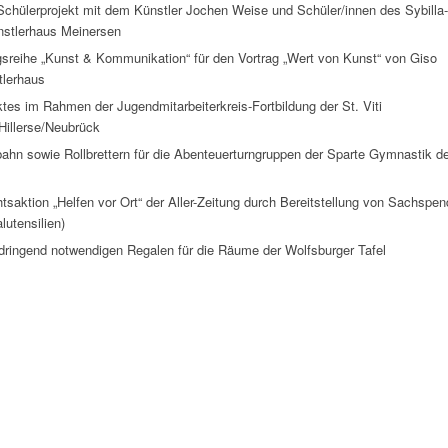
Schülerprojekt
mit dem
Künstler Jochen Weise
und Schüler/innen des Sybilla-
stlerhaus Meinersen
gsreihe
„Kunst & Kommunikation“
für den Vortrag
„Wert von Kunst“
von
Giso
tlerhaus
ektes im Rahmen der
Jugendmitarbeiterkreis-Fortbildung
der
St. Viti
Hillerse/Neubrück
bahn sowie Rollbrettern
für die Abenteuerturngruppen der Sparte Gymnastik d
htsaktion
„Helfen vor Ort“
der Aller-Zeitung durch
Bereitstellung von Sachspe
lutensilien)
dringend notwendigen
Regalen
für die Räume der
Wolfsburger Tafel