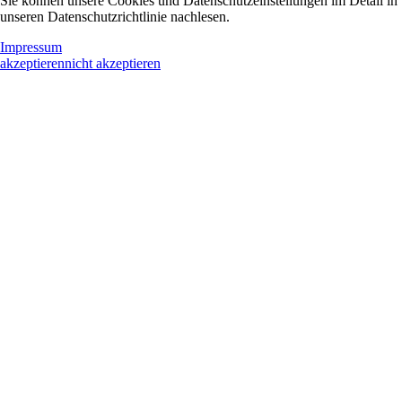
Sie können unsere Cookies und Datenschutzeinstellungen im Detail in
unseren Datenschutzrichtlinie nachlesen.
Impressum
akzeptieren
nicht akzeptieren