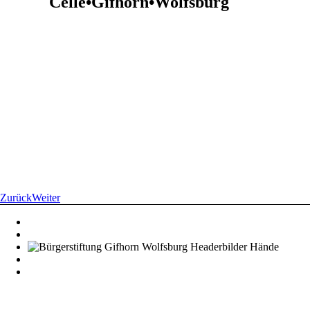
Celle•Gifhorn•Wolfsburg
Zurück
Weiter