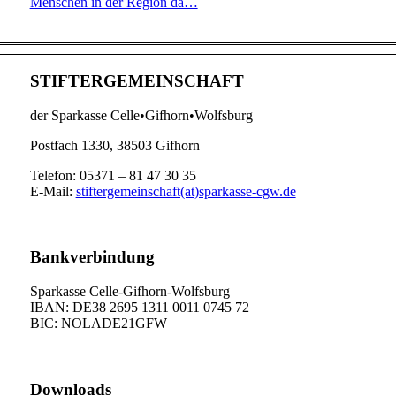
Menschen in der Region da…
STIFTERGEMEINSCHAFT
der Sparkasse Celle•Gifhorn•Wolfsburg
Postfach 1330, 38503 Gifhorn
Telefon: 05371 – 81 47 30 35
E-Mail:
stiftergemeinschaft(at)sparkasse-cgw.de
Bankverbindung
Sparkasse Celle-Gifhorn-Wolfsburg
IBAN: DE38 2695 1311 0011 0745 72
BIC: NOLADE21GFW
Downloads