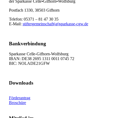
der Sparkasse Celle•Gifhorn•Wolfsburg
Postfach 1330, 38503 Gifhorn
Telefon: 05371 – 81 47 30 35
E-Mail:
stiftergemeinschaft(at)sparkasse-cgw.de
Bankverbindung
Sparkasse Celle-Gifhorn-Wolfsburg
IBAN: DE38 2695 1311 0011 0745 72
BIC: NOLADE21GFW
Downloads
Förderantrag
Broschüre