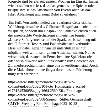
Konsole sind bereits seit einigen Wochen im Einsatz. Immer
wieder stellen wir fest, dass das gemeinsame Spielen oder
beispielsweise das Anschauen von Events aller Art dazu
führt, Ablenkung und somit Ruhe zu erfahren.“
Tim Faß, Vorstandsmitglied der Sparkasse Celle-Gifhorn-
Wolfsburg, besuchte das Gifhorner Hospizhaus – nicht, um
zu spielen, sondern um Hospiz- und Palliativdiensten auch
die angebrachte Wertschätzung entgegen zu bringen:
„Unsere Stiftergemeinschaft der Sparkasse ist sehr eng mit
den Gifhorner Hospiz- und Palliativdiensten verbunden.
Dass wir dabei gezielt finanziell unterstützen ist nur
möglich, weil wir in sehr gutem Austausch stehen. Nur so
wissen wir, dass auch ein Fernseher, eine Spielekonsole
oder beispielsweise auch Funkschalter zum Bedienen der
Zimmerbeleuchtung sehr sinnvolle Investitionen sind. Auch
diese Maßnahme konnte jüngst durch unsere Förderung
umgesetzt werden.“
https://www.stiftergemeinschaft-cgw.de/wp-
content/uploads/2025/10/Foto_Homepage-2-scaled-
e1761645300584.jpg
1664
2560
Eike Fromhage
https://www.stiftergemeinschaft-cgw.de/wp-
content/uploads/2024/08/Signet-_-Stifter-Gemeinschaft-
CMYK_Web.png
Eike Fromhage
2025-10-28