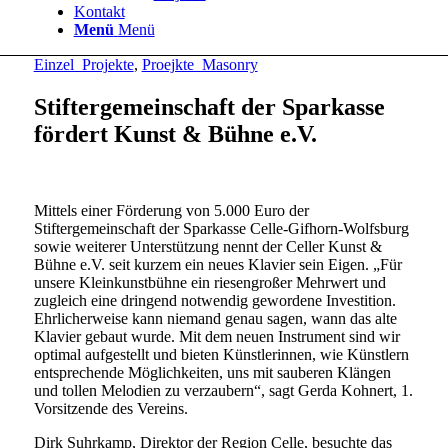
Kontakt
Menü
Menü
Einzel_Projekte
,
Proejkte_Masonry
Stiftergemeinschaft der Sparkasse
fördert Kunst & Bühne e.V.
Mittels einer Förderung von 5.000 Euro der
Stiftergemeinschaft der Sparkasse Celle-Gifhorn-Wolfsburg
sowie weiterer Unterstützung nennt der Celler Kunst &
Bühne e.V. seit kurzem ein neues Klavier sein Eigen. „Für
unsere Kleinkunstbühne ein riesengroßer Mehrwert und
zugleich eine dringend notwendig gewordene Investition.
Ehrlicherweise kann niemand genau sagen, wann das alte
Klavier gebaut wurde. Mit dem neuen Instrument sind wir
optimal aufgestellt und bieten Künstlerinnen, wie Künstlern
entsprechende Möglichkeiten, uns mit sauberen Klängen
und tollen Melodien zu verzaubern“, sagt Gerda Kohnert, 1.
Vorsitzende des Vereins.
Dirk Suhrkamp, Direktor der Region Celle, besuchte das