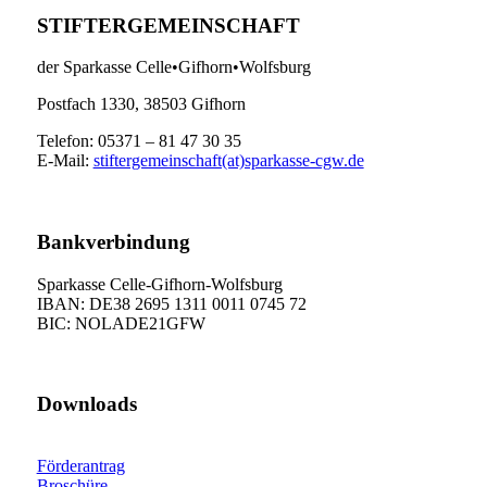
STIFTERGEMEINSCHAFT
der Sparkasse Celle•Gifhorn•Wolfsburg
Postfach 1330, 38503 Gifhorn
Telefon: 05371 – 81 47 30 35
E-Mail:
stiftergemeinschaft(at)sparkasse-cgw.de
Bankverbindung
Sparkasse Celle-Gifhorn-Wolfsburg
IBAN: DE38 2695 1311 0011 0745 72
BIC: NOLADE21GFW
Downloads
Förderantrag
Broschüre