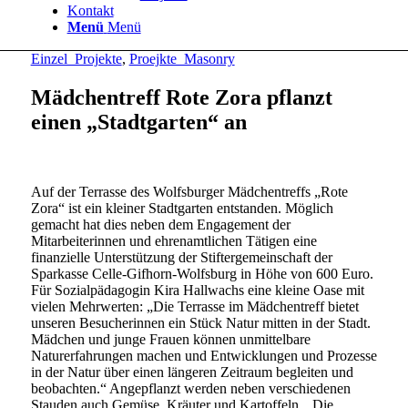
Kontakt
Menü
Menü
Einzel_Projekte
,
Proejkte_Masonry
Mädchentreff Rote Zora pflanzt
einen „Stadtgarten“ an
Auf der Terrasse des Wolfsburger Mädchentreffs „Rote
Zora“ ist ein kleiner Stadtgarten entstanden. Möglich
gemacht hat dies neben dem Engagement der
Mitarbeiterinnen und ehrenamtlichen Tätigen eine
finanzielle Unterstützung der Stiftergemeinschaft der
Sparkasse Celle-Gifhorn-Wolfsburg in Höhe von 600 Euro.
Für Sozialpädagogin Kira Hallwachs eine kleine Oase mit
vielen Mehrwerten: „Die Terrasse im Mädchentreff bietet
unseren Besucherinnen ein Stück Natur mitten in der Stadt.
Mädchen und junge Frauen können unmittelbare
Naturerfahrungen machen und Entwicklungen und Prozesse
in der Natur über einen längeren Zeitraum begleiten und
beobachten.“ Angepflanzt werden neben verschiedenen
Stauden auch Gemüse, Kräuter und Kartoffeln. „Die