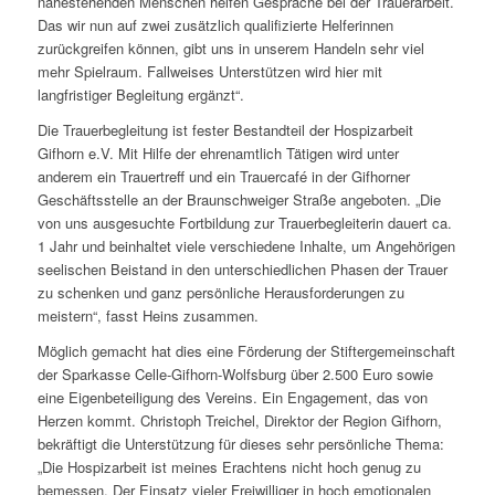
nahestehenden Menschen helfen Gespräche bei der Trauerarbeit.
Das wir nun auf zwei zusätzlich qualifizierte Helferinnen
zurückgreifen können, gibt uns in unserem Handeln sehr viel
mehr Spielraum. Fallweises Unterstützen wird hier mit
langfristiger Begleitung ergänzt“.
Die Trauerbegleitung ist fester Bestandteil der Hospizarbeit
Gifhorn e.V. Mit Hilfe der ehrenamtlich Tätigen wird unter
anderem ein Trauertreff und ein Trauercafé in der Gifhorner
Geschäftsstelle an der Braunschweiger Straße angeboten. „Die
von uns ausgesuchte Fortbildung zur Trauerbegleiterin dauert ca.
1 Jahr und beinhaltet viele verschiedene Inhalte, um Angehörigen
seelischen Beistand in den unterschiedlichen Phasen der Trauer
zu schenken und ganz persönliche Herausforderungen zu
meistern“, fasst Heins zusammen.
Möglich gemacht hat dies eine Förderung der Stiftergemeinschaft
der Sparkasse Celle-Gifhorn-Wolfsburg über 2.500 Euro sowie
eine Eigenbeteiligung des Vereins. Ein Engagement, das von
Herzen kommt. Christoph Treichel, Direktor der Region Gifhorn,
bekräftigt die Unterstützung für dieses sehr persönliche Thema:
„Die Hospizarbeit ist meines Erachtens nicht hoch genug zu
bemessen. Der Einsatz vieler Freiwilliger in hoch emotionalen