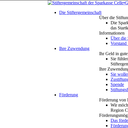
Die Stiftergemeinschaft
Über die Stiftu
Die Spark
das Start
Informationen
Über die 
Vorstand
Ihre Zuwendung
Ihr Geld in gut
Sie fühle
Stifterge
Ihre Zuwendung
Sie wolle
Zustiftun
Spende
Stiftungs
Förderung
Förderung von 
Wir möcht
Region Ce
Förderungsmögl
Das förde
Förderung