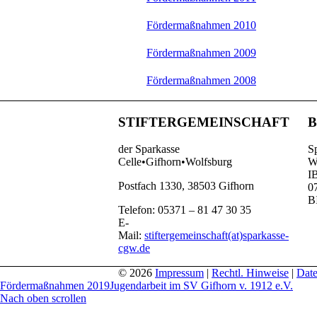
Fördermaßnahmen 2010
Fördermaßnahmen 2009
Fördermaßnahmen 2008
STIFTERGEMEINSCHAFT
B
der Sparkasse
Sp
Celle•Gifhorn•Wolfsburg
W
I
Postfach 1330, 38503 Gifhorn
0
B
Telefon: 05371 – 81 47 30 35
E-
Mail:
stiftergemeinschaft(at)sparkasse-
cgw.de
© 2026
Impressum
|
Rechtl. Hinweise
|
Date
Fördermaßnahmen 2019
Jugendarbeit im SV Gifhorn v. 1912 e.V.
Nach oben scrollen