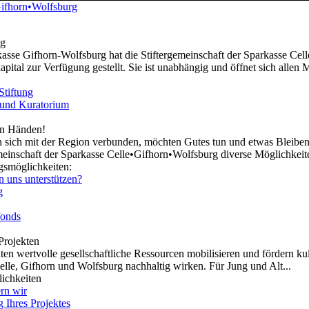
ng
asse Gifhorn-Wolfsburg hat die Stiftergemeinschaft der Sparkasse Ce
kapital zur Verfügung gestellt. Sie ist unabhängig und öffnet sich allen
Stiftung
 und Kuratorium
en Händen!
n sich mit der Region verbunden, möchten Gutes tun und etwas Bleibend
meinschaft der Sparkasse Celle•Gifhorn•Wolfsburg diverse Möglichkeite
smöglichkeiten:
n uns unterstützen?
g
fonds
Projekten
en wertvolle gesellschaftliche Ressourcen mobilisieren und fördern kult
lle, Gifhorn und Wolfsburg nachhaltig wirken. Für Jung und Alt...
ichkeiten
rn wir
 Ihres Projektes