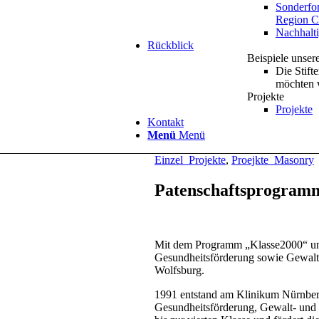
Sonderfo
Region C
Nachhalti
Rückblick
Beispiele unser
Die Stift
möchten w
Projekte
Projekte
Kontakt
Menü
Menü
Einzel_Projekte
,
Proejkte_Masonry
Patenschaftsprogra
Mit dem Programm „Klasse2000“ unte
Gesundheitsförderung sowie Gewalt
Wolfsburg.
1991 entstand am Klinikum Nürnber
Gesundheitsförderung, Gewalt- und S