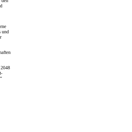
r den
nd
erne
s und
r
haften
2048
t-
“