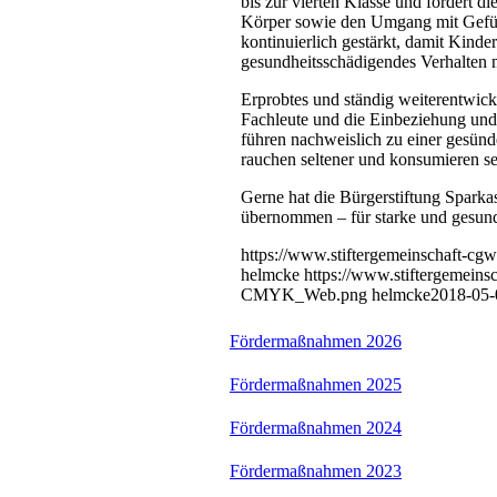
bis zur vierten Klasse und fördert d
Körper sowie den Umgang mit Gefüh
kontinuierlich gestärkt, damit Kind
gesundheitsschädigendes Verhalten 
Erprobtes und ständig weiterentwicke
Fachleute und die Einbeziehung und
führen nachweislich zu einer gesün
rauchen seltener und konsumieren se
Gerne hat die Bürgerstiftung Spark
übernommen – für starke und gesunde
https://www.stiftergemeinschaft-cg
helmcke
https://www.stiftergemeins
CMYK_Web.png
helmcke
2018-05-
Fördermaßnahmen 2026
Fördermaßnahmen 2025
Fördermaßnahmen 2024
Fördermaßnahmen 2023