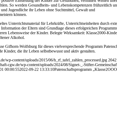
ie positive Einstellung der Kinder zur Gesundheit, vermittelt Wissen übe
len. So werden Gesundheits- und Lebenskompetenzen frühzeitlich u
er und Jugendliche ihr Leben ohne Suchtmittel, Gewalt und
meistern können.
ltes Unterrichtsmaterial für Lehrkräfte, Unterrichtseinheiten durch ext
 Information der Eltern sind Grundlage dieses erfolgreichen Programm
deren Lebensweise der Kinder. Belegte Wirksamkeit: Klasse2000-Kinde
ltener Alkohol.
asse Gifhorn-Wolfsburg für dieses vielversprechende Programm Patensc
 Kinder, die ihr Leben selbstbewusst und aktiv gestalten.
w.de/wp-content/uploads/2015/06/h_rf_tafel_zahlen_processed.jpg
2042
chaft-cgw.de/wp-content/uploads/2024/08/Signet-_-Stifter-Gemeinschaf
01 00:00:55
2022-09-22 13:33:10
Patenschaftsprogramm „Klasse2OOO